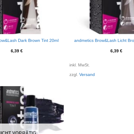
+
ow&Lash Dark Brown Tint 20ml
andmetics Brow&Lash Licht Bro
6,39
€
6,39
€
inkl. MwSt.
zzgl.
Versand
NICHT VORRÄTIG