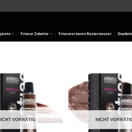
gärete
Friseur Zubehör
Friseurscheren Rasiermesser
Depilati
NICHT VORRÄTIG
NICHT VORRÄTI